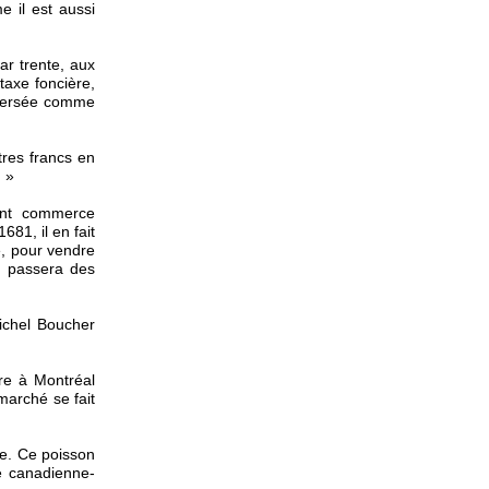
 il est aussi
ar trente, aux
taxe foncière,
 versée comme
tres francs en
. »
ment commerce
681, il en fait
e, pour vendre
il passera des
Michel Boucher
re à Montréal
marché se fait
ue. Ce poisson
e canadienne-