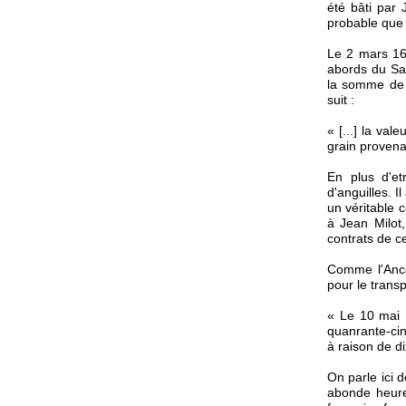
été bâti par
probable que 
Le 2 mars 168
abords du Sai
la somme de 
suit :
« [...] la va
grain provenan
En plus d'et
d'anguilles. I
un véritable 
à Jean Milot,
contrats de c
Comme l'Ancêt
pour le trans
« Le 10 mai 
quanrante-cin
à raison de d
On parle ici 
abonde heure