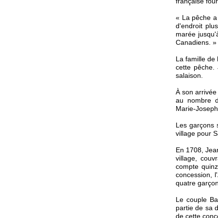
française fou
« La pêche a l
d'endroit plu
marée jusqu'à
Canadiens. »
La famille de
cette pêche. 
salaison.
À son arrivée
au nombre de
Marie-Joseph
Les garçons s'
village pour 
En 1708, Jean
village, couv
compte quinze
concession, l'
quatre garçon
Le couple Ba
partie de sa 
de cette conc