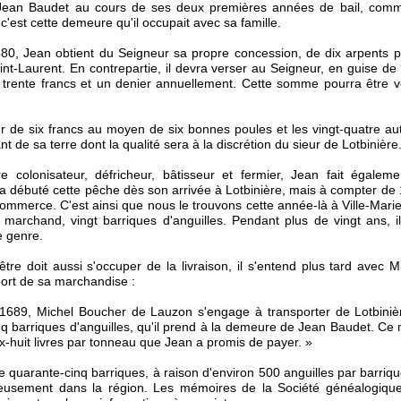
 Jean Baudet au cours de ses deux premières années de bail, comme
c'est cette demeure qu'il occupait avec sa famille.
0, Jean obtient du Seigneur sa propre concession, de dix arpents p
nt-Laurent. En contrepartie, il devra verser au Seigneur, en guise de 
trente francs et un denier annuellement. Cette somme pourra être
leur de six francs au moyen de six bonnes poules et les vingt-quatre au
t de sa terre dont la qualité sera à la discrétion du sieur de Lotbinière
re colonisateur, défricheur, bâtisseur et fermier, Jean fait égale
l a débuté cette pêche dès son arrivée à Lotbinière, mais à compter de 1
commerce. C'est ainsi que nous le trouvons cette année-là à Ville-Mari
 marchand, vingt barriques d'anguilles. Pendant plus de vingt ans, 
e genre.
re doit aussi s'occuper de la livraison, il s'entend plus tard avec 
port de sa marchandise :
1689, Michel Boucher de Lauzon s'engage à transporter de Lotbiniè
q barriques d'anguilles, qu'il prend à la demeure de Jean Baudet. Ce 
ix-huit livres par tonneau que Jean a promis de payer. »
de quarante-cinq barriques, à raison d'environ 500 anguilles par barriq
usement dans la région. Les mémoires de la Société généalogiqu