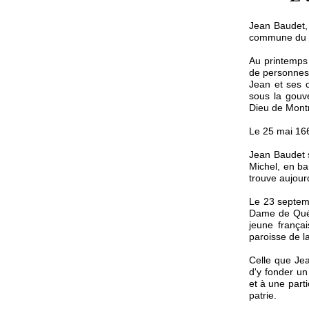
Jean Baudet, 
commune du d
Au printemps 
de personnes,
Jean et ses c
sous la gouve
Dieu de Montr
Le 25 mai 166
Jean Baudet s
Michel, en b
trouve aujour
Le 23 septemb
Dame de Québ
jeune frança
paroisse de la
Celle que Jea
d'y fonder un
et à une part
patrie.