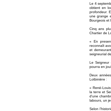
Le 4 septembr
obtient en l
profondeur. E
une grange et
Bourgeois et 
Cinq ans plu
Chartier de Lo
« En presenc
reconnaît avo
et demeurant 
seigneurial de
Le Seigneur d
pourra en jouï
Deux années 
Lotbinière :
« René-Louis 
la terre et S
d'une chambre
labours, un je
Selon l'histo