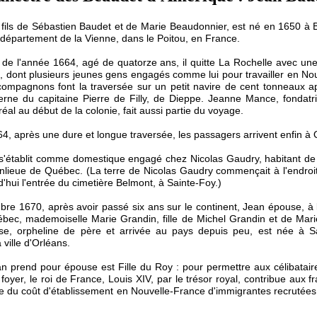
fils de Sébastien Baudet et de Marie Beaudonnier, est né en 1650 à B
épartement de la Vienne, dans le Poitou, en France.
de l'année 1664, agé de quatorze ans, il quitte La Rochelle avec un
 dont plusieurs jeunes gens engagés comme lui pour travailler en No
ompagnons font la traversée sur un petit navire de cent tonneaux a
rne du capitaine Pierre de Filly, de Dieppe. Jeanne Mance, fondatri
éal au début de la colonie, fait aussi partie du voyage.
4, après une dure et longue traversée, les passagers arrivent enfin à
'établit comme domestique engagé chez Nicolas Gaudry, habitant de 
anlieue de Québec. (La terre de Nicolas Gaudry commençait à l'endro
d'hui l'entrée du cimetière Belmont, à Sainte-Foy.)
re 1670, après avoir passé six ans sur le continent, Jean épouse, à l
ec, mademoiselle Marie Grandin, fille de Michel Grandin et de Mari
ise, orpheline de père et arrivée au pays depuis peu, est née à Sa
 ville d'Orléans.
n prend pour épouse est Fille du Roy : pour permettre aux célibatai
 foyer, le roi de France, Louis XIV, par le trésor royal, contribue aux f
ie du coût d'établissement en Nouvelle-France d'immigrantes recrutée