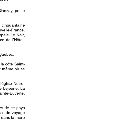
lanzay, petite
e cinquantaine
uvelle-France.
ppelé Le Noir,
ce de l'Hôtel-
 Québec.
la côte Saint-
it même où se
'église Notre-
e Lejeune. La
inte-Euverte,
res de ce pays
rais de voyage
s dans la mère