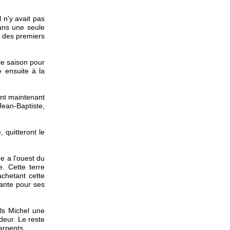
l n'y avait pas
dans une seule
n des premiers
le saison pour
e ensuite à la
ont maintenant
ean-Baptiste,
, quitteront le
e a l'ouest du
e. Cette terre
achetant cette
isante pour ses
ls Michel une
deur. Le reste
arpents.