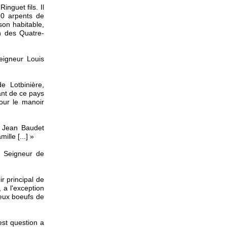
nguet fils. Il
30 arpents de
son habitable,
in des Quatre-
eigneur Louis
e Lotbinière,
ant de ce pays
pour le manoir
é. Jean Baudet
lle [...] »
e Seigneur de
r principal de
 a l'exception
deux boeufs de
est question a