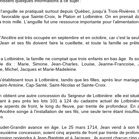
rnissent quelques informations à ce sujet :
'anguille se pratiquait surtout depuis Québec, jusqu'à Trois-Rivières. I
s favorable que Sainte-Croix, le Platon et Lotbinière. On en prenait 
 trois mille. L'anguille fut une ressource importante pour l'alimentatio
 l'Ancêtre est très occupée en septembre et en octobre, car c'est la seu
Jean et ses fils doivent faire la cueillette, et toute la famille se prêt
 a Lotbinière, la famille ne comptait que trois enfants en bas âge. Ils s
 dix : Marie, Simone, Jean-Charles, Louise, Jeanne-Francoise, J
e, Michel, Jacques et Marie-Madeleine.
établissent tous à Lotbinière, tandis que les filles, après leur mariage
Saint-Antoine, Cap-Santé, Saint-Nicolas et Sainte-Croix.
 obtient une autre concession du Seigneur de Lotbinière: elle est situé
rant à peu près les lots 101 à 124 du cadastre actuel de Lotbinièr
 arpents de front, le long du fleuve, par trente de profondeur. En 
Ancêtre songe à l'installation de ses fils, une seule terre étant insuff
s.
udet-Grandin avance en âge. Le 25 mars 1714, Jean vend à son fi
deuxième concession, soient cinq arpents de front par trente de profon
ession reviendra à Jean-Baptiste et à Jacques : ils auront chacun cinq 