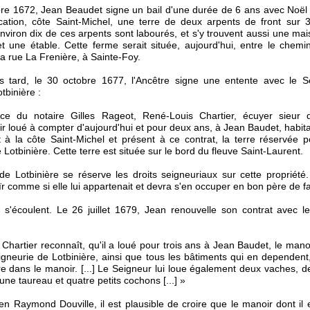
e 1672, Jean Beaudet signe un bail d'une durée de 6 ans avec Noël Ri
ocation, côte Saint-Michel, une terre de deux arpents de front sur 
nviron dix de ces arpents sont labourés, et s'y trouvent aussi une mai
 une étable. Cette ferme serait située, aujourd'hui, entre le chem
la rue La Frenière, à Sainte-Foy.
s tard, le 30 octobre 1677, l'Ancêtre signe une entente avec le S
tbinière :
e du notaire Gilles Rageot, René-Louis Chartier, écuyer sieur d
ir loué à compter d'aujourd'hui et pour deux ans, à Jean Baudet, habit
à la côte Saint-Michel et présent à ce contrat, la terre réservée 
 Lotbinière. Cette terre est située sur le bord du fleuve Saint-Laurent.
e Lotbinière se réserve les droits seigneuriaux sur cette propriét
r comme si elle lui appartenait et devra s'en occuper en bon père de fami
s'écoulent. Le 26 juillet 1679, Jean renouvelle son contrat avec l
Chartier reconnaît, qu'il a loué pour trois ans à Jean Baudet, le manoi
eigneurie de Lotbinière, ainsi que tous les bâtiments qui en dependent,
 dans le manoir. [...] Le Seigneur lui loue également deux vaches, 
une taureau et quatre petits cochons [...] »
rien Raymond Douville, il est plausible de croire que le manoir dont il 